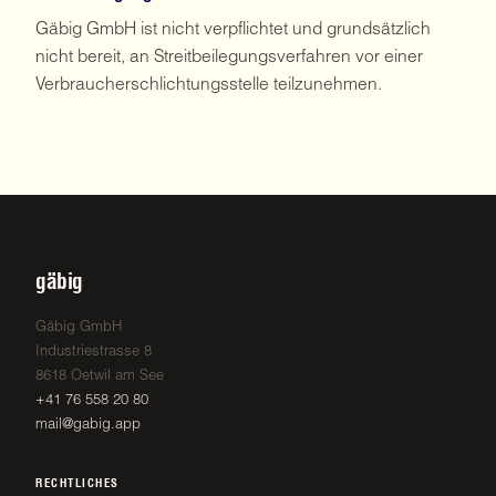
Gäbig GmbH ist nicht verpflichtet und grundsätzlich
nicht bereit, an Streitbeilegungsverfahren vor einer
Verbraucherschlichtungsstelle teilzunehmen.
gäbig
Gäbig GmbH
Industriestrasse 8
8618 Oetwil am See
+41 76 558 20 80
mail@gabig.app
RECHTLICHES